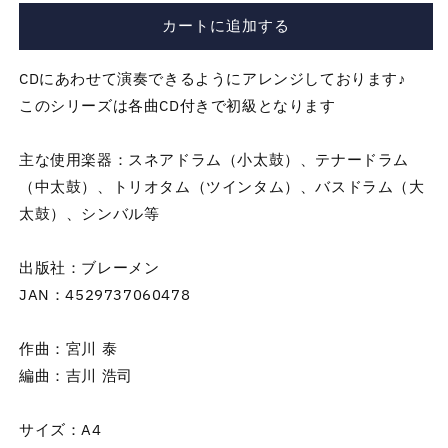
宇
宇
カートに追加する
宙
宙
戦
戦
CDにあわせて演奏できるようにアレンジしております♪
艦
艦
このシリーズは各曲CD付きで初級となります
ヤ
ヤ
マ
マ
ト
ト
主な使用楽器：スネアドラム（小太鼓）、テナードラム
の
の
（中太鼓）、トリオタム（ツインタム）、バスドラム（大
数
数
太鼓）、シンバル等
量
量
を
を
出版社：ブレーメン
減
増
JAN：4529737060478
ら
や
す
す
作曲：宮川 泰
編曲：吉川 浩司
サイズ：A4