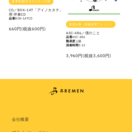
参考音源CDオカリナソロ用
CD／BOK-147「アイノカタチ」
用 伴奏CD
品番
BOK-147CD
器楽合奏（原曲忠実アレンジ）
通
660円(税抜600円)
ASC-486／僕のこと
常
品番
ASC-486
難易度
上級
価
演奏時間
5:13
格
通
3,960円(税抜3,600円)
常
価
格
会社概要