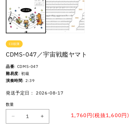
CD鼓隊
CDMS-047／宇宙戦艦ヤマト
品番
CDMS-047
難易度
初級
演奏時間
2:39
発送予定日： 2026-08-17
数量
1,760円(税抜1,600円)
CDMS-
CDMS-
047
047
／
／