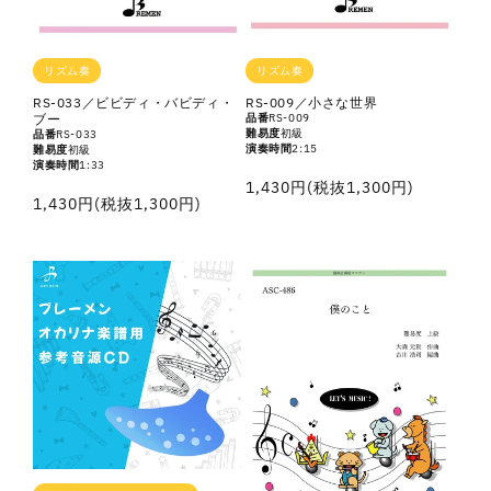
リズム奏
リズム奏
RS-033／ビビディ・バビディ・
RS-009／小さな世界
ブー
品番
RS-009
難易度
初級
品番
RS-033
演奏時間
2:15
難易度
初級
演奏時間
1:33
通
1,430円(税抜1,300円)
通
1,430円(税抜1,300円)
常
常
価
価
格
格