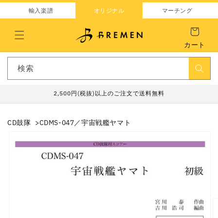
コンテ
ンツに
輸入楽譜
オリジナル
マーチング
進む
カート
検索
2,500円(税抜)以上のご注文で送料無料
CD鼓隊
CDMS-047／宇宙戦艦ヤマト
商品情
報にス
キップ