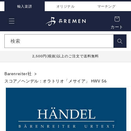
コンテ
ンツに
輸入楽譜
オリジナル
マーチング
進む
カート
検索
2,500円(税抜)以上のご注文で送料無料
Barenreiter社
スコア／ヘンデル：オラトリオ「メサイア」 HWV 56
商品情
報にス
キップ