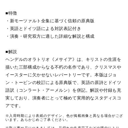
数
数
量
量
■特徴
を
を
・新モーツァルト全集に基づく信頼の原典版
減
増
・英語とドイツ語による対訳表記付き
ら
や
・演奏・研究双方に適した詳細な解説と構成
す
す
■解説
ヘンデルのオラトリオ《メサイア》は、キリストの生涯を
描いた三部構成からなる不朽の名作であり、クリスマスや
イースターに欠かせないレパートリーです。本版はジョ
ン・トービンの校訂による原典版で、英語の原詩とドイツ
語訳（コンラート・アーメルン）を併記。解説や付録も充
実しており、演奏者にとって極めて実用的なスタディスコ
アです。
※入荷時期により表紙のデザイン、色が掲載画像と異なる場合がござ
います。あらかじめご了承ください。
※取り寄せ品につきましては、品切れや生産完了などの理由により、