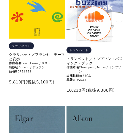
クラリネット
トランペット
クラリネット／フランセ：テーマ
トランペット／トンプソン：バズ
と変奏
ィング・ブック
作曲者名
Liszt,Franz / リスト
出版社
Durand / デュラン
作曲者名
Thompson,James / トンプソ
品番
BDF16923
ン
出版社
Bim / ビム
品番
BTP216j
通
5,610円(税抜5,100円)
常
通
10,230円(税抜9,300円)
価
常
格
価
格