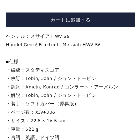
コ
コ
ア
ア
／
／
カートに追加する
ヘ
ヘ
ン
ン
ヘンデル：メサイア HWV 56
デ
デ
Handel,Georg Friedrich: Messiah HWV 56
ル：
ル：
オ
オ
ラ
ラ
■仕様
ト
ト
・編成：スタディスコア
リ
リ
・校訂：Tobin, John / ジョン・トービン
オ
オ
・訳詞：Ameln, Konrad / コンラート・アーメルン
「メ
「メ
・解説：Tobin, John / ジョン・トービン
サ
サ
・装丁：ソフトカバー（原典版）
イ
イ
・ページ数：XIV+306
ア」
ア」
・サイズ：22.5 × 16.5 cm
HWV
HWV
56
56
・重量：621 g
の
の
・言語：英語、ドイツ語