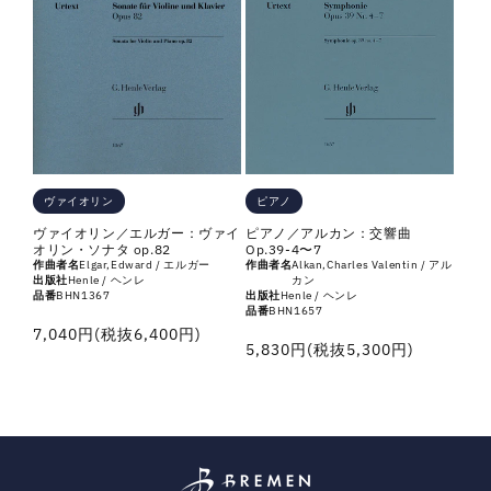
ピアノ
ヴァイオリン
ピアノ／アルカン：交響曲
ヴァイオリン／エルガー：ヴァイ
Op.39-4〜7
オリン・ソナタ op.82
作曲者名
Alkan,Charles Valentin / アル
作曲者名
Elgar,Edward / エルガー
カン
出版社
Henle / ヘンレ
出版社
Henle / ヘンレ
品番
BHN1367
品番
BHN1657
通
7,040円(税抜6,400円)
通
5,830円(税抜5,300円)
常
常
価
価
格
格