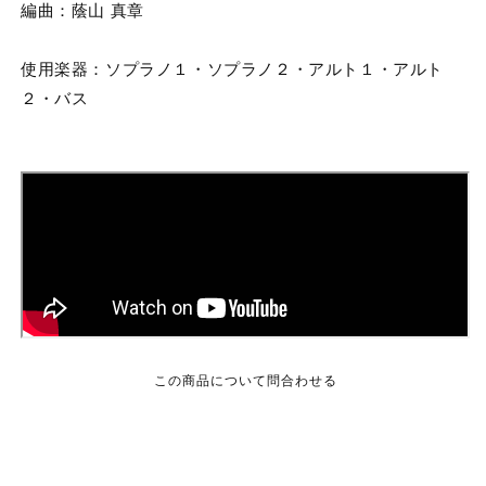
数
数
編曲：蔭山 真章
量
量
を
を
使用楽器：ソプラノ１・ソプラノ２・アルト１・アルト
減
増
２・バス
ら
や
す
す
この商品について問合わせる