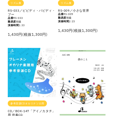
リズム奏
リズム奏
RS-033／ビビディ・バビディ・
RS-009／小さな世界
ブー
品番
RS-009
難易度
初級
品番
RS-033
演奏時間
2:15
難易度
初級
演奏時間
1:33
通
1,430円(税抜1,300円)
通
1,430円(税抜1,300円)
常
常
価
価
格
格
参考音源CDオカリナソロ用
CD／BOK-147「アイノカタチ」
用 伴奏CD