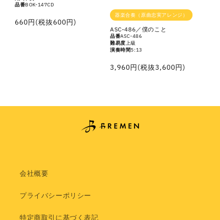
品番
BOK-147CD
器楽合奏（原曲忠実アレンジ）
通
660円(税抜600円)
ASC-486／僕のこと
常
品番
ASC-486
難易度
上級
価
演奏時間
5:13
格
通
3,960円(税抜3,600円)
常
価
格
会社概要
プライバシーポリシー
特定商取引に基づく表記