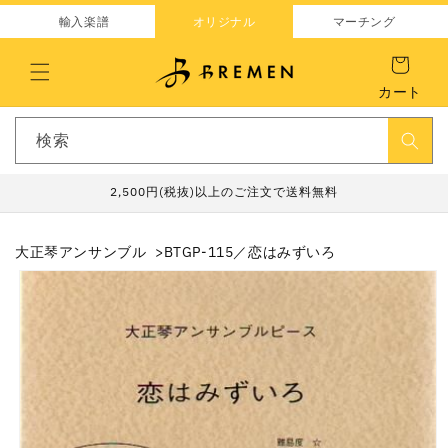
コンテ
ンツに
輸入楽譜
オリジナル
マーチング
進む
カート
検索
2,500円(税抜)以上のご注文で送料無料
大正琴アンサンブル
BTGP-115／恋はみずいろ
商品情
報にス
キップ