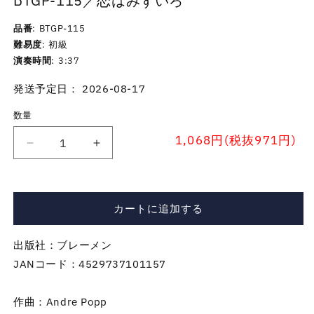
BTGP-115／恋はみずいろ
品番
BTGP-115
難易度
初級
演奏時間
3:37
発送予定日： 2026-08-17
数量
1,068円(税抜971円)
BTGP-
BTGP-
115
115
／
／
恋
恋
カートに追加する
は
は
み
み
出版社：ブレーメン
ず
ず
JANコード：4529737101157
い
い
ろ
ろ
の
の
作曲：Andre Popp