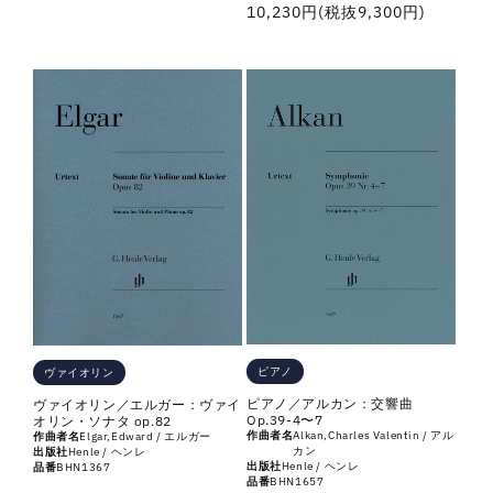
常
通
10,230円(税抜9,300円)
価
常
格
価
格
ピアノ
ヴァイオリン
ピアノ／アルカン：交響曲
ヴァイオリン／エルガー：ヴァイ
Op.39-4〜7
オリン・ソナタ op.82
作曲者名
Alkan,Charles Valentin / アル
作曲者名
Elgar,Edward / エルガー
カン
出版社
Henle / ヘンレ
出版社
Henle / ヘンレ
品番
BHN1367
品番
BHN1657