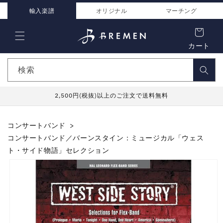
コンテ
ンツに
輸入楽譜
オリジナル
マーチング
進む
カート
検索
2,500円(税抜)以上のご注文で送料無料
コンサートバンド
コンサートバンド／バーンスタイン：ミュージカル「ウェス
ト・サイド物語」セレクション
商品情
報にス
キップ