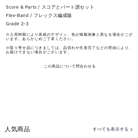
ン
ン
Score & Parts / スコアとパート譜セット
ス
ス
Flex-Band / フレックス編成版
タ
タ
Grade 2-3
イ
イ
ン：
ン：
※入荷時期により表紙のデザイン、色が掲載画像と異なる場合がござ
います。あらかじめご了承ください。
ミ
ミ
※取り寄せ品につきましては、品切れや生産完了などの理由により、
ュ
ュ
お届けできない場合がございます。
ー
ー
ジ
ジ
この商品について問合わせる
カ
カ
ル
ル
「ウ
「ウ
ェ
ェ
ス
ス
ト・
ト・
サ
サ
イ
イ
人気商品
すべてを表示する
ド
ド
物
物