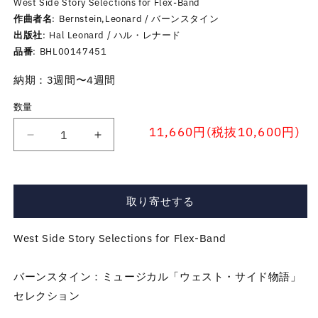
West Side Story Selections for Flex-Band
作曲者名
Bernstein,Leonard / バーンスタイン
出版社
Hal Leonard / ハル・レナード
品番
BHL00147451
納期：3週間〜4週間
数量
11,660円(税抜10,600円)
コ
コ
ン
ン
サ
サ
ー
ー
取り寄せする
ト
ト
バ
バ
West Side Story Selections for Flex-Band
ン
ン
ド
ド
バーンスタイン：ミュージカル「ウェスト・サイド物語」
／
／
バ
バ
セレクション
ー
ー