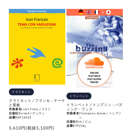
語」
語」
セ
セ
レ
レ
ク
ク
シ
シ
ョ
ョ
ン
ン
の
の
数
数
量
量
を
を
減
増
ら
や
クラリネット
トランペット
す
す
クラリネット／フランセ：テーマ
トランペット／トンプソン：バズ
と変奏
ィング・ブック
作曲者名
Liszt,Franz / リスト
出版社
Durand / デュラン
作曲者名
Thompson,James / トンプソ
品番
BDF16923
ン
出版社
Bim / ビム
品番
BTP216j
通
5,610円(税抜5,100円)