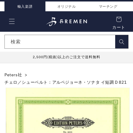
コンテ
ンツに
輸入楽譜
オリジナル
マーチング
進む
カート
検索
2,500円(税抜)以上のご注文で送料無料
Peters社
チェロ／シューベルト：アルペジョーネ・ソナタ イ短調 D 821
商品情
報にス
キップ