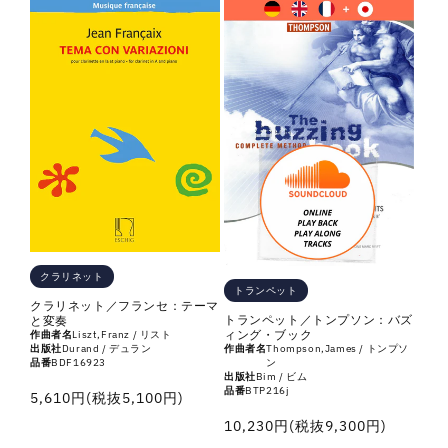
数
数
量
量
を
を
減
増
ら
や
す
す
クラリネット
トランペット
クラリネット／フランセ：テーマ
トランペット／トンプソン：バズ
と変奏
ィング・ブック
作曲者名
Liszt,Franz / リスト
出版社
Durand / デュラン
作曲者名
Thompson,James / トンプソ
品番
BDF16923
ン
出版社
Bim / ビム
品番
BTP216j
通
5,610円(税抜5,100円)
常
通
10,230円(税抜9,300円)
価