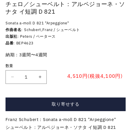
チェロ／シューベルト：アルペジョーネ・ソ
ナタ イ短調 D 821
Sonata a-moll D 821 "Arpeggione"
作曲者名
Schubert,Franz / シューベルト
出版社
Peters / ペータース
品番
BEP4623
納期：3週間〜4週間
数量
4,510円(税抜4,100円)
チ
チ
ェ
ェ
ロ
ロ
／
／
取り寄せする
シ
シ
ュ
ュ
Franz Schubert：Sonata a-moll D 821 "Arpeggione"
ー
ー
シューベルト：アルペジョーネ・ソナタ イ短調 D 821
ベ
ベ