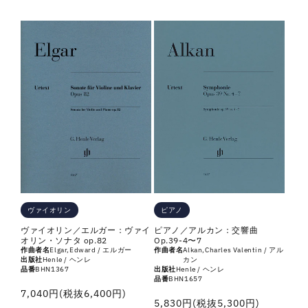
常
格
価
格
ピアノ
ヴァイオリン
ピアノ／アルカン：交響曲
ヴァイオリン／エルガー：ヴァイ
Op.39-4〜7
オリン・ソナタ op.82
作曲者名
Alkan,Charles Valentin / アル
作曲者名
Elgar,Edward / エルガー
カン
出版社
Henle / ヘンレ
出版社
Henle / ヘンレ
品番
BHN1367
品番
BHN1657
通
7,040円(税抜6,400円)
通
5,830円(税抜5,300円)