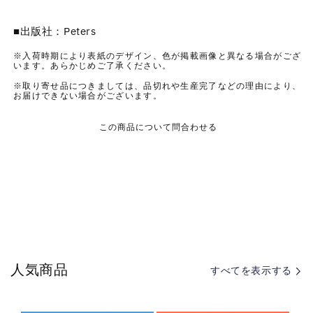
ル
ル
ト：
ト：
■出版社：Peters
ア
ア
※入荷時期により表紙のデザイン、色が掲載画像と異なる場合がござ
ル
ル
います。あらかじめご了承ください。
ペ
ペ
※取り寄せ品につきましては、品切れや生産完了などの理由により、
ジ
ジ
お届けできない場合がございます。
ョ
ョ
この商品について問合わせる
ー
ー
ネ・
ネ・
ソ
ソ
ナ
ナ
タ
タ
イ
イ
短
短
調
調
D
D
人気商品
すべてを表示する
821
821
の
の