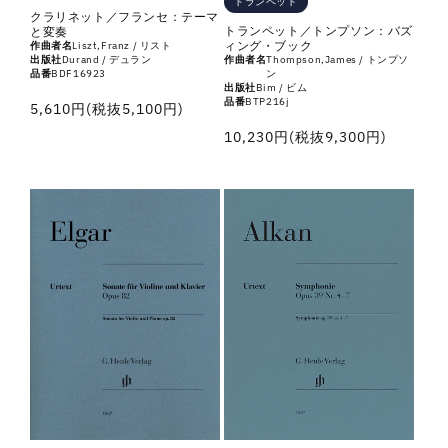
トランペット
クラリネット／フランセ：テーマ
トランペット／トンプソン：バズ
と変奏
ィング・ブック
作曲者名
Liszt,Franz / リスト
出版社
Durand / デュラン
作曲者名
Thompson,James / トンプソ
品番
BDF16923
ン
出版社
Bim / ビム
品番
BTP216j
通
5,610円(税抜5,100円)
常
通
10,230円(税抜9,300円)
価
常
格
価
格