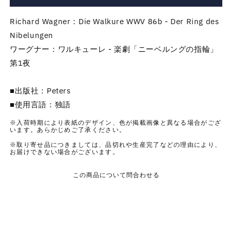
ー
ー
グ
グ
Richard Wagner：Die Walkure WWV 86b - Der Ring des
ナ
ナ
Nibelungen
ー：
ー：
ワーグナー：ワルキューレ - 楽劇「ニーベルングの指輪」
ワ
ワ
ル
ル
第1夜
キ
キ
ュ
ュ
■出版社：Peters
ー
ー
■使用言語：独語
レ
レ
-
-
※入荷時期により表紙のデザイン、色が掲載画像と異なる場合がござ
います。あらかじめご了承ください。
楽
楽
※取り寄せ品につきましては、品切れや生産完了などの理由により、
劇
劇
お届けできない場合がございます。
「ニ
「ニ
ー
ー
この商品について問合わせる
ベ
ベ
ル
ル
ン
ン
グ
グ