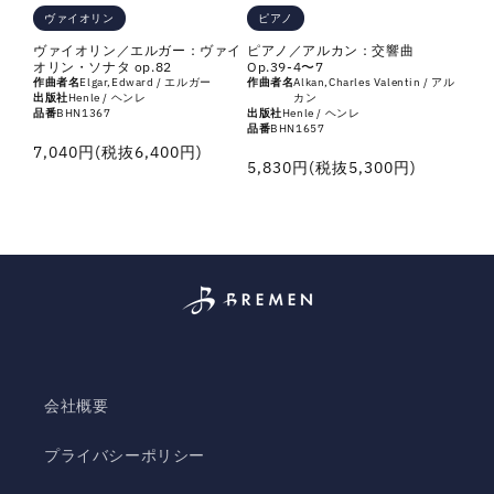
ピアノ
ヴァイオリン
ピアノ／アルカン：交響曲
ヴァイオリン／エルガー：ヴァイ
Op.39-4〜7
オリン・ソナタ op.82
作曲者名
Alkan,Charles Valentin / アル
作曲者名
Elgar,Edward / エルガー
カン
出版社
Henle / ヘンレ
出版社
Henle / ヘンレ
品番
BHN1367
品番
BHN1657
通
7,040円(税抜6,400円)
通
5,830円(税抜5,300円)
常
常
価
価
格
格
会社概要
プライバシーポリシー