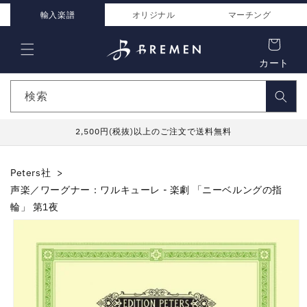
コンテ
ンツに
輸入楽譜
オリジナル
マーチング
進む
カート
検索
2,500円(税抜)以上のご注文で送料無料
Peters社
声楽／ワーグナー：ワルキューレ - 楽劇 「ニーベルングの指
輪」 第1夜
商品情
報にス
キップ