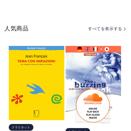
の
の
指
指
輪」
輪」
第
第
人気商品
すべてを表示する
1
1
夜
夜
の
の
数
数
量
量
を
を
減
増
ら
や
す
す
クラリネット