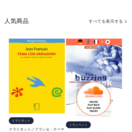
巧
巧
教
教
本
本
人気商品
すべてを表示する
op.
op.
1
1
-
-
4
4
の
の
数
数
量
量
を
を
減
増
ら
や
す
す
クラリネット
トランペット
クラリネット／フランセ：テーマ