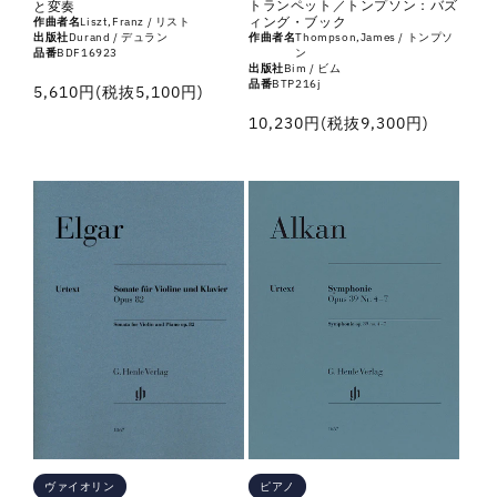
トランペット／トンプソン：バズ
と変奏
ィング・ブック
作曲者名
Liszt,Franz / リスト
出版社
Durand / デュラン
作曲者名
Thompson,James / トンプソ
品番
BDF16923
ン
出版社
Bim / ビム
品番
BTP216j
通
5,610円(税抜5,100円)
常
通
10,230円(税抜9,300円)
価
常
格
価
格
ピアノ
ヴァイオリン