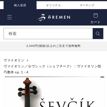
コンテ
ンツに
輸入楽譜
オリジナル
マーチング
進む
カート
検索
2,500円(税抜)以上のご注文で送料無料
ヴァイオリン
ヴァイオリン／セヴシック（シェフチーク）：ヴァイオリン技
巧教本 op. 1 - 4
商品情
報にス
キップ