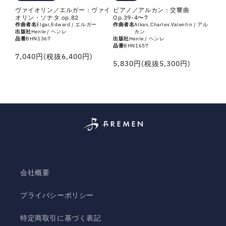
ピアノ／アルカン：交響曲
ヴァイオリン／エルガー：ヴァイ
Op.39-4〜7
オリン・ソナタ op.82
作曲者名
Alkan,Charles Valentin / アル
作曲者名
Elgar,Edward / エルガー
カン
出版社
Henle / ヘンレ
出版社
Henle / ヘンレ
品番
BHN1367
品番
BHN1657
通
7,040円(税抜6,400円)
通
5,830円(税抜5,300円)
常
常
価
価
格
格
会社概要
プライバシーポリシー
特定商取引に基づく表記