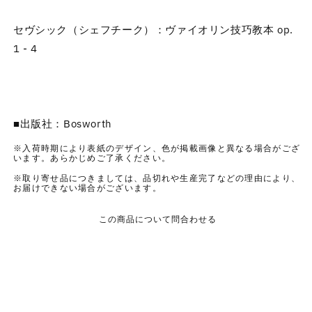
セ
セ
セヴシック（シェフチーク）：ヴァイオリン技巧教本 op.
ヴ
ヴ
シ
シ
1 - 4
ッ
ッ
ク
ク
（シ
（シ
ェ
ェ
■出版社：Bosworth
フ
フ
チ
チ
※入荷時期により表紙のデザイン、色が掲載画像と異なる場合がござ
います。あらかじめご了承ください。
ー
ー
※取り寄せ品につきましては、品切れや生産完了などの理由により、
ク）：
ク）：
お届けできない場合がございます。
ヴ
ヴ
ァ
ァ
この商品について問合わせる
イ
イ
オ
オ
リ
リ
ン
ン
技
技