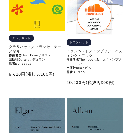
ま
ま
た
た
は
は
練
練
習
習
クラリネット
曲
曲
トランペット
の
の
クラリネット／フランセ：テーマ
トランペット／トンプソン：バズ
と変奏
数
数
ィング・ブック
作曲者名
Liszt,Franz / リスト
出版社
Durand / デュラン
作曲者名
Thompson,James / トンプソ
量
量
品番
BDF16923
ン
を
を
出版社
Bim / ビム
品番
BTP216j
通
5,610円(税抜5,100円)
減
増
常
通
ら
や
10,230円(税抜9,300円)
価
常
す
す
格
価
格