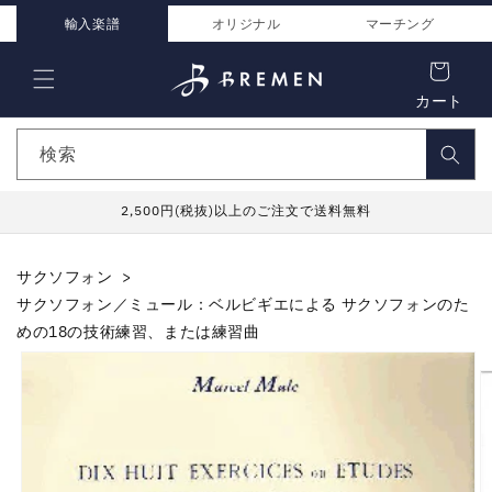
コンテ
ンツに
輸入楽譜
オリジナル
マーチング
進む
カート
検索
2,500円(税抜)以上のご注文で送料無料
サクソフォン
サクソフォン／ミュール：ベルビギエによる サクソフォンのた
めの18の技術練習、または練習曲
商品情
報にス
キップ