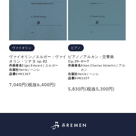
ピアノ
ヴァイオリン
ピアノ／アルカン：交響曲
ヴァイオリン／エルガー：ヴァイ
Op.39-4〜7
オリン・ソナタ op.82
作曲者名
Alkan,Charles Valentin / アル
作曲者名
Elgar,Edward / エルガー
カン
出版社
Henle / ヘンレ
出版社
Henle / ヘンレ
品番
BHN1367
品番
BHN1657
通
7,040円(税抜6,400円)
通
5,830円(税抜5,300円)
常
常
価
価
格
格