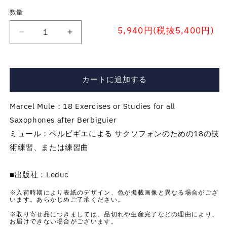
数量
5,940円(税抜5,400円)
サ
サ
ク
ク
ソ
ソ
フ
フ
カートに追加する
ォ
ォ
ン
ン
Marcel Mule：18 Exercises or Studies for all
／
／
Saxophones after Berbiguier
ミ
ミ
ミュール：ベルビギエによる サクソフォンのための18の技
ュ
ュ
ー
ー
術練習、または練習曲
ル：
ル：
ベ
ベ
■出版社：Leduc
ル
ル
※入荷時期により表紙のデザイン、色が掲載画像と異なる場合がござ
ビ
ビ
います。あらかじめご了承ください。
ギ
ギ
※取り寄せ品につきましては、品切れや生産完了などの理由により、
エ
エ
お届けできない場合がございます。