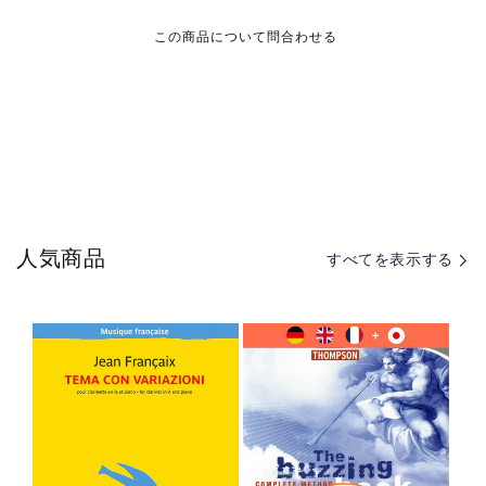
に
に
よ
よ
この商品について問合わせる
る
る
サ
サ
ク
ク
ソ
ソ
フ
フ
ォ
ォ
ン
ン
の
の
人気商品
すべてを表示する
た
た
め
め
の
の
18
18
の
の
技
技
術
術
練
練
習、
習、